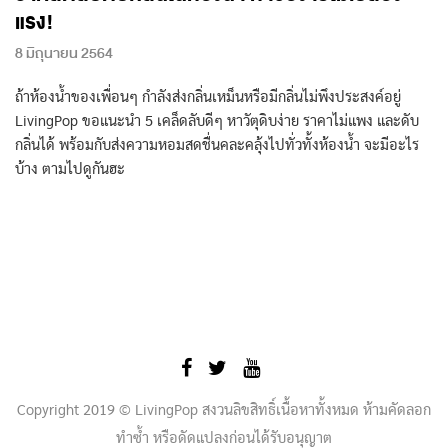
แรง!
8 มิถุนายน 2564
ถ้าห้องน้ำของเพื่อนๆ กำลังส่งกลิ่นเหม็นหรือมีกลิ่นไม่พึงประสงค์อยู่
LivingPop ขอแนะนำ 5 เคล็ดลับดีๆ หาวัตุดิบง่าย ราคาไม่แพง และดับ
กลิ่นได้ พร้อมกับส่งความหอมสดชื่นคละคลุ้งไปทั่วทั้งห้องน้ำ จะมีอะไร
บ้าง ตามไปดูกันฮะ
Copyright 2019 © LivingPop สงวนลิขสิทธิ์เนื้อหาทั้งหมด ห้ามคัดลอก
ทำซ้ำ หรือดัดแปลงก่อนได้รับอนุญาต