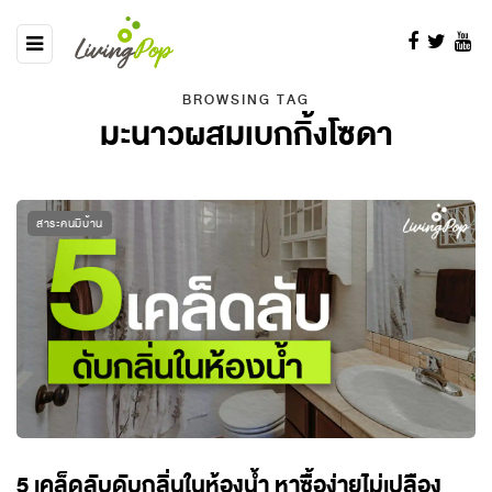
BROWSING TAG
มะนาวผสมเบกกิ้งโซดา
สาระคนมีบ้าน
5 เคล็ดลับดับกลิ่นในห้องน้ำ หาซื้อง่ายไม่เปลือง