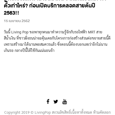
ตั๋วเท่าไหร่? ก่อนเปิดบริการตลอดสายต้นปี
2563!!
15 เมษายน 2562
วันนี้ Living Pop ขอพาทุกคนมาทำความรู้จักกับรถไฟฟ้า MRT สาย
สีน้ำเงิน ที่ชาวฝั่งธนน่าจะคุ้นเคยกับโครงการก่อสร้างส่วนต่อขยายสายนี้ดี
เพราะสร้างมาได้นานพอสมควรแล้ว ซึ่งตอนนี้ต้องบอกเลยว่าอีกไม่นาน
เกินรอ กลางปีนี้ได้ใช้กันแน่นอนจ้า
Copyright 2019 © LivingPop สงวนลิขสิทธิ์เนื้อหาทั้งหมด ห้ามคัดลอก