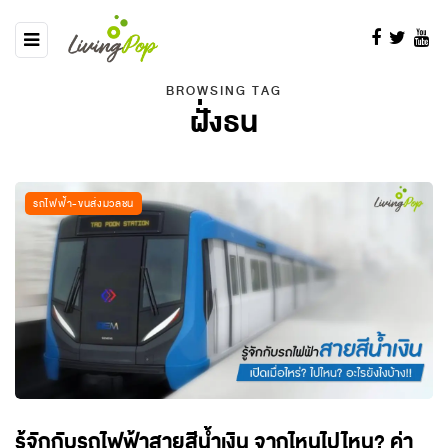
BROWSING TAG
ฝั่งธน
รถไฟฟ้า-ขนส่งมวลชน
รู้จักกับรถไฟฟ้าสายสีน้ำเงิน จากไหนไปไหน? ค่า