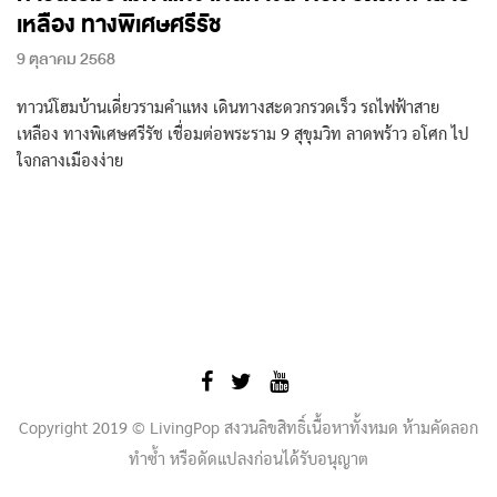
เหลือง ทางพิเศษศรีรัช
9 ตุลาคม 2568
ทาวน์โฮมบ้านเดี่ยวรามคำแหง เดินทางสะดวกรวดเร็ว รถไฟฟ้าสาย
เหลือง ทางพิเศษศรีรัช เชื่อมต่อพระราม 9 สุขุมวิท ลาดพร้าว อโศก ไป
ใจกลางเมืองง่าย
Copyright 2019 © LivingPop สงวนลิขสิทธิ์เนื้อหาทั้งหมด ห้ามคัดลอก
ทำซ้ำ หรือดัดแปลงก่อนได้รับอนุญาต