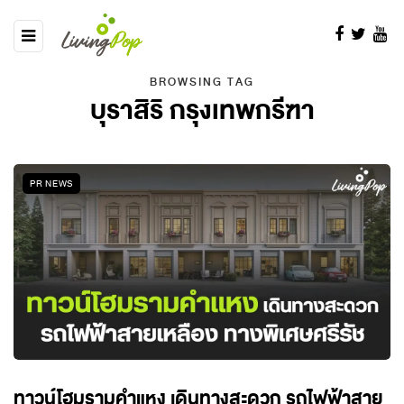
BROWSING TAG
บุราสิริ กรุงเทพกรีฑา
PR NEWS
ทาวน์โฮมรามคำแหง เดินทางสะดวก รถไฟฟ้าสาย