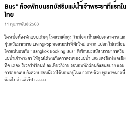
Bus" ห้องพักบนรถบัสริมแม่น้ำเจ้าพระยาที่แรกใน
ไทย
11 กุมภาพันธ์ 2563
ใครเบื่อห้องพักแบบเดิมๆ โรงแรมตึกสูง วิวเมือง เห็นแต่ยอดอาคารและ
ฝุ่นควันมากมาย LivingPop ขอแนะนำที่พักใหม่ แหวก แปลก ไม่เหมือน
ใครแน่นอนกับ “Bangkok Booking Bus” ที่พักบนรสบัส บรรยากาศริม
แม่น้ำเจ้าพระยา ให้คุณได้พบกับควาสงบของแม่น้ำ และแสงสีแห่งเอเชีย
ทีค เดอะ ริเวอร์ฟร้อนท์ จะเที่ยวก็ง่าย จะนอนพักผ่อนก็แสนสบาย แถม
การออกแบบยังสวยประหนึ่งว่าได้นอนอยู่ในเยาวราชด้วย พูดมาขนาดนี้
ต้องไปตำแล้วรึป่าววววว