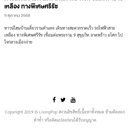
เหลือง ทางพิเศษศรีรัช
9 ตุลาคม 2568
ทาวน์โฮมบ้านเดี่ยวรามคำแหง เดินทางสะดวกรวดเร็ว รถไฟฟ้าสาย
เหลือง ทางพิเศษศรีรัช เชื่อมต่อพระราม 9 สุขุมวิท ลาดพร้าว อโศก ไป
ใจกลางเมืองง่าย
Copyright 2019 © LivingPop สงวนลิขสิทธิ์เนื้อหาทั้งหมด ห้ามคัดลอก
ทำซ้ำ หรือดัดแปลงก่อนได้รับอนุญาต