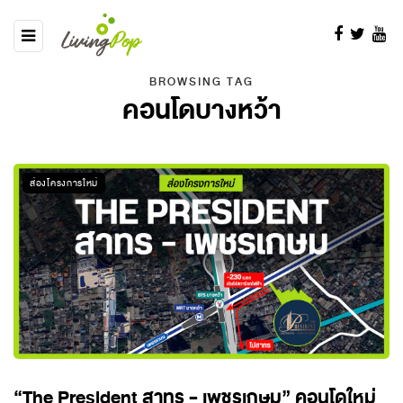
BROWSING TAG
คอนโดบางหว้า
ส่องโครงการใหม่
“The President สาทร - เพชรเกษม” คอนโดใหม่