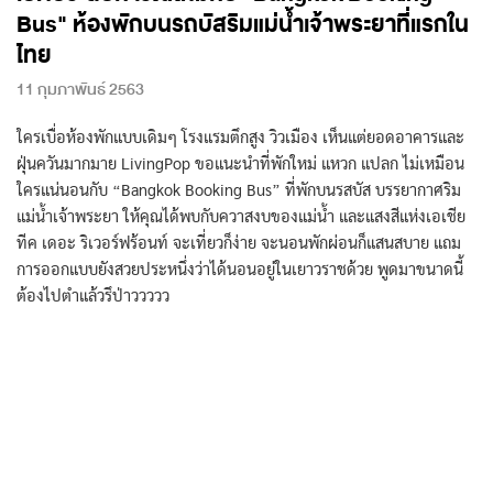
Bus" ห้องพักบนรถบัสริมแม่น้ำเจ้าพระยาที่แรกใน
ไทย
11 กุมภาพันธ์ 2563
ใครเบื่อห้องพักแบบเดิมๆ โรงแรมตึกสูง วิวเมือง เห็นแต่ยอดอาคารและ
ฝุ่นควันมากมาย LivingPop ขอแนะนำที่พักใหม่ แหวก แปลก ไม่เหมือน
ใครแน่นอนกับ “Bangkok Booking Bus” ที่พักบนรสบัส บรรยากาศริม
แม่น้ำเจ้าพระยา ให้คุณได้พบกับควาสงบของแม่น้ำ และแสงสีแห่งเอเชีย
ทีค เดอะ ริเวอร์ฟร้อนท์ จะเที่ยวก็ง่าย จะนอนพักผ่อนก็แสนสบาย แถม
การออกแบบยังสวยประหนึ่งว่าได้นอนอยู่ในเยาวราชด้วย พูดมาขนาดนี้
ต้องไปตำแล้วรึป่าววววว